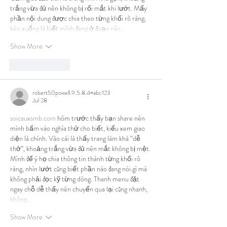
trắng vừa đủ nên không bị rối mắt khi lướt. Mấy 
phần nội dung được chia theo từng khối rõ ràng, 
kéo xuống là biết mình đang ở đoạn nào…
Show More
Like
Reply
robert50powell.9.5.8.4+abc123
Jul 28
soicauxsmb.com
 hôm trước thấy bạn share nên 
mình bấm vào nghía thử cho biết, kiểu xem giao 
diện là chính. Vào cái là thấy trang làm khá “dễ 
thở”, khoảng trắng vừa đủ nên mắt không bị mệt. 
Mình để ý họ chia thông tin thành từng khối rõ 
ràng, nhìn lướt cũng biết phần nào đang nói gì mà 
không phải đọc kỹ từng dòng. Thanh menu đặt 
ngay chỗ dễ thấy nên chuyển qua lại cũng nhanh, 
không…
Show More