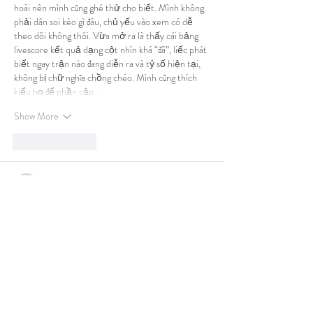
hoài nên mình cũng ghé thử cho biết. Mình không 
phải dân soi kèo gì đâu, chủ yếu vào xem có dễ 
theo dõi không thôi. Vừa mở ra là thấy cái bảng 
livescore kết quả dạng cột nhìn khá “đã”, liếc phát 
biết ngay trận nào đang diễn ra và tỷ số hiện tại, 
không bị chữ nghĩa chồng chéo. Mình cũng thích 
kiểu họ để phần cập…
Show More
Like
Reply
uyenghomsoet.h.uy.e.n+abc123
Jul 19
xosoplus.com
 dạo này thấy nhắc nhiều nên mình 
cũng bấm vào coi thử cho biết. Mình không đọc kỹ 
nội dung đâu, chủ yếu xem giao diện có dễ nhìn 
không thôi. Vừa vào là thấy trang làm khá gọn, 
khoảng trắng vừa đủ nên không bị ngộp chữ. Mấy 
mục chính được nhóm lại rõ ràng, nhìn cái là biết 
nên bấm chỗ nào chứ không phải kéo lên kéo 
xuống tìm. Mình lướt trên điện thoại cũng ổn,…