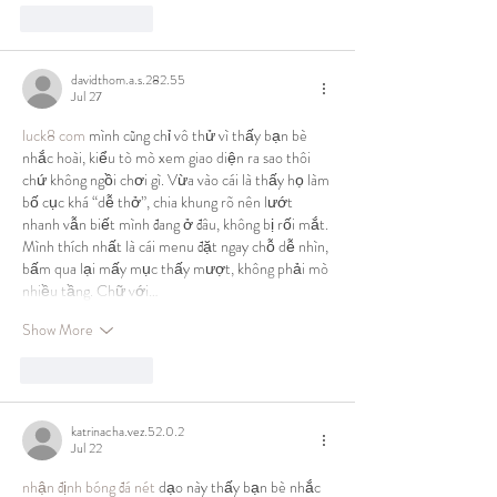
Like
Reply
davidthom.a.s.282.55
Jul 27
luck8 com
 mình cũng chỉ vô thử vì thấy bạn bè 
nhắc hoài, kiểu tò mò xem giao diện ra sao thôi 
chứ không ngồi chơi gì. Vừa vào cái là thấy họ làm 
bố cục khá “dễ thở”, chia khung rõ nên lướt 
nhanh vẫn biết mình đang ở đâu, không bị rối mắt. 
Mình thích nhất là cái menu đặt ngay chỗ dễ nhìn, 
bấm qua lại mấy mục thấy mượt, không phải mò 
nhiều tầng. Chữ với…
Show More
Like
Reply
katrinacha.vez.52.0.2
Jul 22
nhận định bóng đá nét
 dạo này thấy bạn bè nhắc 