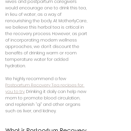
wives and postpartum caregivers 
would encourage one to drink this tea, 
in lieu of water, as a way of 
renourishing the body. At MotherlyCare, 
we believe this herbal tea is critical in 
the recovery process. However, as part 
of incorporating modern wellness 
approaches, we don’t discount the 
benefits of drinking warm or room 
temperature water for added 
hydration.
We highly recommend a few 
Postpartum Recovery Tea recipes for 
you to try
. Drinking it daily can help new 
mom to promote blood circulation, 
and replenish “qi” and other organs 
such as liver, and kidney.
What is Postpartum Recovery 