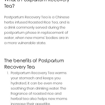
Tea?
Postpartum Recovery Tea is a Chinese 
herbs infused Roasted Rice Tea, and is 
a drink commonly served during the 
postpartum phase in replacement of 
water, when new moms’ bodies are in 
a more vulnerable state.
The benefits of Postpartum 
Recovery Tea
Postpartum Recovery Tea warms 
your stomach and keeps you 
hydrated, it can be even more 
soothing than drinking water. The 
fragrance of roasted rice and 
herbal tea also helps new moms 
increase their appetite.