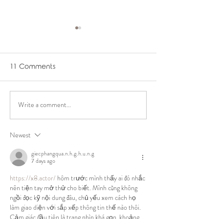
11 Comments
Write a comment...
Golden Weeks of
Why is postpar
Postpartum Recovery
important?
Newest
giecphangqua.n.h.g.h.u.n.g
7 days ago
https://x8.actor/
 hôm trước mình thấy ai đó nhắc 
nên tiện tay mở thử cho biết. Mình cũng không 
ngồi đọc kỹ nội dung đâu, chủ yếu xem cách họ 
làm giao diện với sắp xếp thông tin thế nào thôi. 
Cảm giác đầu tiên là trang nhìn khá gọn, khoảng 