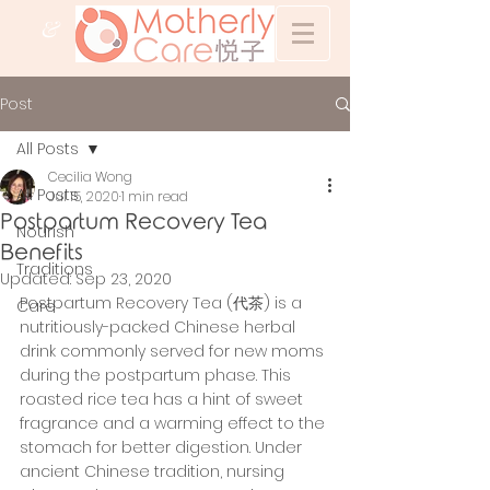
&
Post
All Posts
Cecilia Wong
All Posts
Jul 15, 2020
1 min read
Postpartum Recovery Tea
Nourish
Benefits
Traditions
Updated:
Sep 23, 2020
Postpartum Recovery Tea (代茶) is a 
Care
nutritiously-packed Chinese herbal 
drink commonly served for new moms 
during the postpartum phase. This 
roasted rice tea has a hint of sweet 
fragrance and a warming effect to the 
stomach for better digestion. Under 
ancient Chinese tradition, nursing 